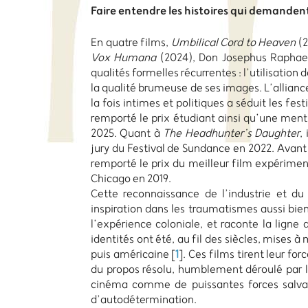
Faire entendre les histoires qui demanden
En quatre films,
Umbilical Cord to Heaven
(2
Vox Humana
(2024), Don Josephus Raphael
qualités formelles récurrentes : l’utilisation 
la qualité brumeuse de ses images. L’allianc
la fois intimes et politiques a séduit les fes
remporté le prix étudiant ainsi qu’une menti
2025. Quant à
The Headhunter’s Daughter
,
jury du Festival de Sundance en 2022. Avant
remporté le prix du meilleur film expériment
Chicago en 2019.
Cette reconnaissance de l’industrie et du 
inspiration dans les traumatismes aussi bie
l’expérience coloniale, et raconte la ligne 
identités ont été, au fil des siècles, mises 
puis américaine
[
1
]
. Ces films tirent leur fo
du propos résolu, humblement déroulé par leur
cinéma comme de puissantes forces salvatr
d’autodétermination.