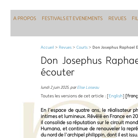
A PROPOS
FESTIVALS ET EVENEMENTS
REVUES
FI
Don Josephus Raphael Eb
Accueil
>
Revues
>
Courts
>
Don Josephus Raphael
écouter
lundi 2 juin 2025
,
par
Elise Loiseau
Toutes les versions de cet article :
[
English
]
[franç
En l’espace de quatre ans, le réalisateur p
intimes et lumineux. Révélé en France en 20
il consolide sa réputation sur le circuit mon
Humana, et continue de renouveler la repr
du nord de l’archipel philippin, dont il est issu