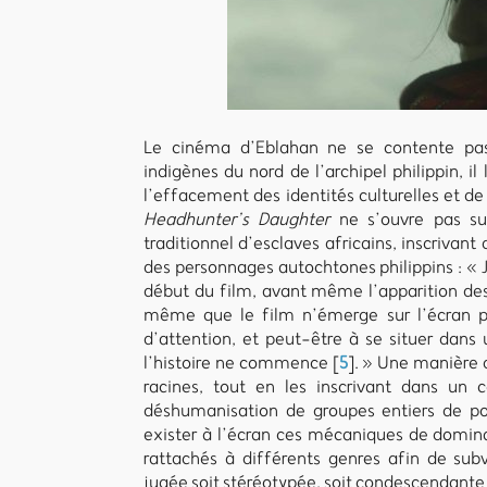
Le cinéma d’Eblahan ne se contente pas
indigènes du nord de l’archipel philippin, il 
l’effacement des identités culturelles et 
Headhunter’s Daughter
ne s’ouvre pas su
traditionnel d’esclaves africains, inscrivant
des personnages autochtones philippins : « Je
début du film, avant même l’apparition de
même que le film n’émerge sur l’écran pos
d’attention, et peut-être à se situer dan
l’histoire ne commence
[
5
]
. » Une manière 
racines, tout en les inscrivant dans un 
déshumanisation de groupes entiers de po
exister à l’écran ces mécaniques de domin
rattachés à différents genres afin de subv
jugée soit stéréotypée, soit condescendante :