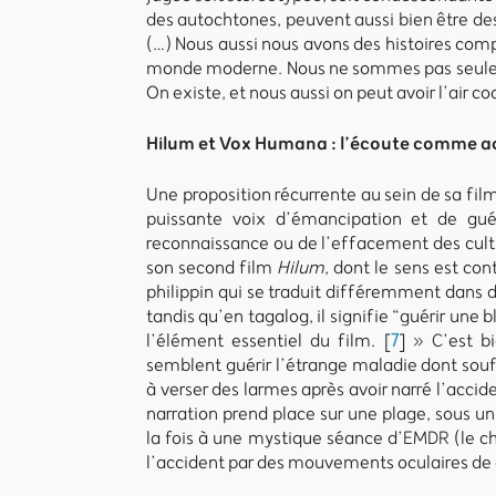
des autochtones, peuvent aussi bien être des 
(…) Nous aussi nous avons des histoires comp
monde moderne. Nous ne sommes pas seuleme
On existe, et nous aussi on peut avoir l’air c
Hilum et Vox Humana : l’écoute comme ac
Une proposition récurrente au sein de sa fi
puissante voix d’émancipation et de guér
reconnaissance ou de l’effacement des cultu
son second film
Hilum
, dont le sens est co
philippin qui se traduit différemment dans de
tandis qu’en tagalog, il signifie “guérir une b
l’élément essentiel du film.
[
7
]
» C’est bi
semblent guérir l’étrange maladie dont souf
à verser des larmes après avoir narré l’accid
narration prend place sur une plage, sous u
la fois à une mystique séance d’EMDR (le 
l’accident par des mouvements oculaires de d