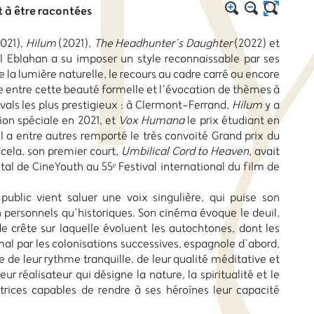
t à être racontées
021),
Hilum
(2021),
The Headhunter’s Daughter
(2022) et
 Eblahan a su imposer un style reconnaissable par ses
de la lumière naturelle, le recours au cadre carré ou encore
e entre cette beauté formelle et l’évocation de thèmes à
tivals les plus prestigieux : à Clermont-Ferrand,
Hilum
y a
on spéciale en 2021, et
Vox Humana
le prix étudiant en
 il a entre autres remporté le très convoité Grand prix du
 cela, son premier court,
Umbilical Cord to Heaven
, avait
al de CineYouth au 55ᵉ Festival international du film de
public vient saluer une voix singulière, qui puise son
n personnels qu’historiques. Son cinéma évoque le deuil,
de crête sur laquelle évoluent les autochtones, dont les
à mal par les colonisations successives, espagnole d’abord,
rce de leur rythme tranquille, de leur qualité méditative et
 réalisateur qui désigne la nature, la spiritualité et le
ices capables de rendre à ses héroïnes leur capacité