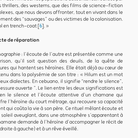
thrillers, des westerns, que des films de science-fiction
lexes, que nous devons affronter, tout en vivant dans le
nt des “sauvages” ou des victimes de la colonisation.
ool en trench-coat
[
6
]
. »
te de réparation
lmographie : l’écoute de l’autre est présentée comme une
ison, qu’il soit question des deuils, de la quête de
res qui hantent ses héroïnes. Elle était déjà au cœur de
ntenu dans la polysémie de son titre : « Hilum est un mot
ux dialectes. En cebuano, il signifie “rendre le silence”,
lessure ouverte ”. Le lien entre les deux significations est
en le silence et l’écoute attentive d’un chamane qui
fre l’héroïne du court métrage, qui recouvre sa capacité
ent qui coûta la vie à son père. Ce rituel mêlant écoute et
n soleil aveuglant, dans une atmosphère s’apparentant à
chamane demande à l’héroïne d’accompagner le récit de
roite à gauche) et à un rêve éveillé.