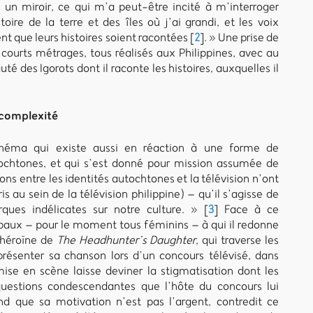
n miroir, ce qui m’a peut-être incité à m’interroger
oire de la terre et des îles où j’ai grandi, et les voix
nt que leurs histoires soient racontées
[
2
]
. » Une prise de
courts métrages, tous réalisés aux Philippines, avec au
é des Igorots dont il raconte les histoires, auxquelles il
 complexité
cinéma qui existe aussi en réaction à une forme de
ochtones, et qui s’est donné pour mission assumée de
ions entre les identités autochtones et la télévision n’ont
 au sein de la télévision philippine) – qu’il s’agisse de
ques indélicates sur notre culture. »
[
3
]
Face à ce
ipaux – pour le moment tous féminins – à qui il redonne
’héroïne de
The Headhunter’s Daughter
, qui traverse les
présenter sa chanson lors d’un concours télévisé, dans
mise en scène laisse deviner la stigmatisation dont les
questions condescendantes que l’hôte du concours lui
nd que sa motivation n’est pas l’argent, contredit ce