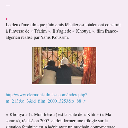
—
Le deuxième film que j’aimerais féliciter est totalement construit
à l’inverse de « Tfarim ». Il s’agit de « Khouya », film franco-
algérien réalisé par Yanis Koussim.
http://www.clermont-filmfest.com/index.php?
m=213&c=3&id_film=200013253&o=88
« Khouya » (« Mon frère ») est la suite de « Khti » (« Ma
sœur »), réalisé en 2007, et doit former une trilogie sur la
situation féminine en Algérie avec un prochain court-métrage.