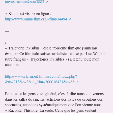
nav=structure&no=3883
« Khti » est visible en ligne :
http://www.onlinefilm.org/-/film/34494
—
« Traiettorie invisibili » est le troisième film que j’aimerais
évoquer. Ce film italo-suisse surréaliste, réalisé par Luc Walpoth
(titre français « Trajectoires invisibles ») a retenu toute mon
attention.
http://www.clermont-filmfest.com/index.php?
&m=213&c=3&id_film=200016421&o=88
En effet, « les gens » en général, c’est-à-dire nous, qui venons
dans les salles de cinéma, achetons des livres ou écoutons des
spectacles, attendons systématiquement que l’on vienne nous
« Raconter l’histoire. La seule. Celle que les gens veulent