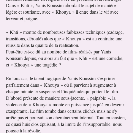
Dans « Khti », Yanis Koussim abordait le sujet de manière
légère et souriante, avec « Khouya » il entre dans le vif avec
ferveur et poigne.
« Khti » montre de nombreuses faiblesses techniques (cadrage,
transitions, déroulé) alors que « Khouya » est au contraire une
réussite dans la qualité de la réalisation.
Peut-être est-ce dû au nombre de films réalisés par Yanis
Koussim depuis, ou alors au fait que « Khti » est une comédie,
et « Khouya » une tragédie ?
En tous cas, le talent tragique de Yanis Koussim s’exprime
parfaitement dans « Khouya » où il parvient à augmenter à
chaque minute le suspense et l’inquiétude qui portent le film.
D’abord présente de manière sous-jacente, « palpable », la
violence de « Khouya » monte en puissance jusqu’à en devenir
exaspérante. Le film tombe dans certains clichés mais ne s’y
arrête pas et poursuit son cheminement infernal. Tout en tension,
ce quasi huis clos épuisant, à la limite de l’insupportable, nous
pousse à la révolte.