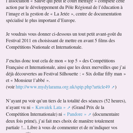
l’association « Sauve qui peut le court métrage » complète cette
action par le développement du Pôle Régional de l’éducation à
l’image et la gestion de « La Jetée », centre de documentation
spécialisé le plus important d’Europe.
Je voudrais vous donner ci-dessous un tout petit avant-goût du
Festival 2011 en choisissant de mettre en avant 5 films des
Compétitions Nationale et Internationale.
J’exclus donc tout cela de mon « top 5 » des Compétitions
Française et Internationale, ainsi que les deux merveilles que j’ai
déjà découvertes au Festival Silhouette : « Six dollar fifty man »
et « Monsieur l’abbé ».
(voir
http://www.mydylarama.org.uk/spip.php?article49
)
N’ayant pu voir qu’un tiers de la totalité des séances (52 heures),
n’ayant vu ni
« Kawalek Lata »
(Grand Prix de la
Compétition Internationale) ni
« Pandore »
(documentaire
deux fois primé), j’ai fait mes choix de manière totalement
partiale !... Libre à vous de commenter et de m’indiquer vos